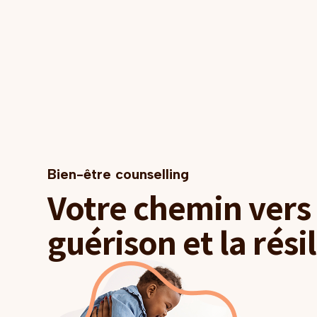
attentes et son bien-être, tout en normalisant
les émotions complexes et en offrant des
exemples de phrases pour s’affirmer avec
bienveillance.
Bien-être counselling
Votre chemin vers 
guérison et la rési