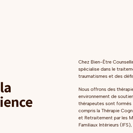
—comme le soin de soi, la mise en place de
limites et la recherche de soutien—pour
retrouver l’équilibre et le bien-être.
Chez Bien-Être Counselli
spécialise dans le traitem
traumatismes et des défis
la
Nous offrons des thérapie
lience
environnement de soutien 
thérapeutes sont formés 
compris la Thérapie Cogn
et Retraitement par les
Familiaux Intérieurs (IFS)