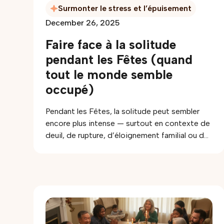
Surmonter le stress et l’épuisement
December 26, 2025
Faire face à la solitude
pendant les Fêtes (quand
tout le monde semble
occupé)
Pendant les Fêtes, la solitude peut sembler
encore plus intense — surtout en contexte de
deuil, de rupture, d’éloignement familial ou de
transition de vie. Cet article propose des
stratégies douces et concrètes pour
traverser cette période : nommer ce qui vous
manque vraiment, créer de petites occasions
de connexion, structurer un peu vos journées,
mettre des limites aux réseaux sociaux et
faire une place au deuil avec des rituels