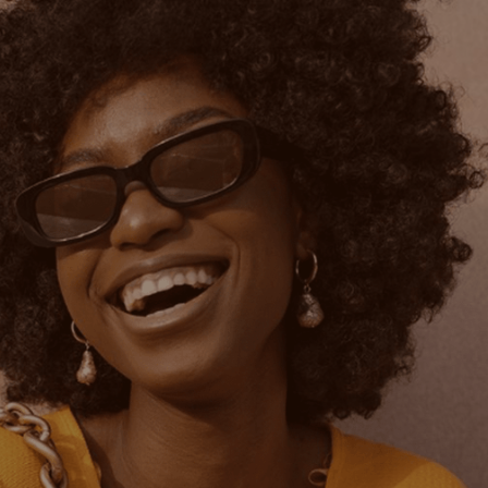
Modalités thérapeutiques
TCD
 mariage
EMDR
 adolescents
TCC
on prénatale et postnatale
EFT
s
La Méthode Gottman
es
Thérapie par le jeu
ionnel et non cédé de la Nation Algonquine
ture et leurs contributions. En tant que pratique qui
n et de compréhension pour tous.