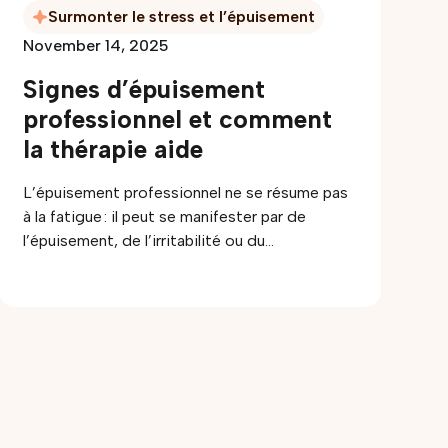
Surmonter le stress et l’épuisement
November 14, 2025
Signes d’épuisement
professionnel et comment
la thérapie aide
L’épuisement professionnel ne se résume pas
à la fatigue : il peut se manifester par de
l’épuisement, de l’irritabilité ou du
détachement, du brouillard mental et
l’impression de ne plus y arriver. Cet article
présente les signes émotionnels, cognitifs,
physiques et comportementaux du burnout,
explique la différence entre stress et
épuisement, et montre comment la thérapie
peut soutenir le rétablissement (limites,
apaisement du système nerveux, estime de