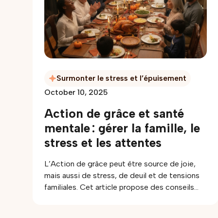
simples. Il rappelle aussi quand il est important
d’aller chercher du soutien.
Surmonter le stress et l’épuisement
October 10, 2025
Action de grâce et santé
mentale : gérer la famille, le
stress et les attentes
L’Action de grâce peut être source de joie,
mais aussi de stress, de deuil et de tensions
familiales. Cet article propose des conseils
concrets pour préserver sa santé mentale
pendant les fêtes : gérer ses limites, ses