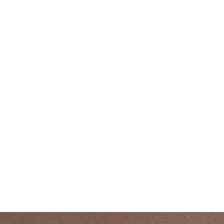
Prêt 
Chez Bien-êt
cheminement en 
stratégies pratiq