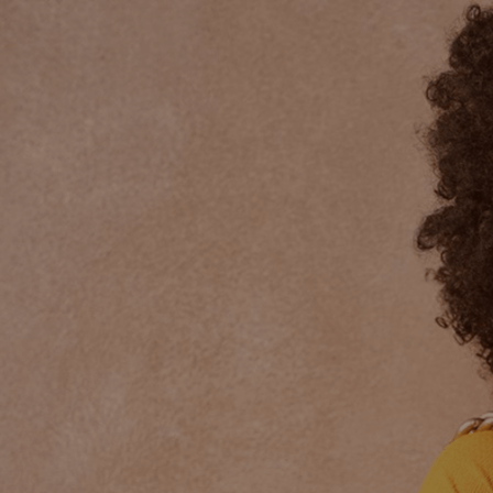
Explorer
Services de thérapie
Page d’accueil
Thérapie individuelle
s, Couples,
Équipe
Thérapie pour couples et
kland,
Blogue
Thérapie pour enfants et
 L’orignal,
Contact
Thérapie pour la dépressi
Thérapie pour les homme
Thérapie pour traumatism
re pratique à Rockland, en Ontario, se situe sur le territoire tradit
uples autochtones sur ces terres et saluons leur résilience, leur cul
e, nous nous engageons à promouvoir un espace de respect, de guériso