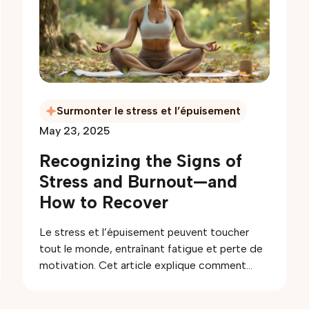
simples, poser des limites et accepter le
“assez bon.” L’article présente aussi comment
la thérapie peut soutenir les personnes et les
couples pour réduire la surcharge et retrouver
un équilibre durable.
Surmonter le stress et l’épuisement
May 23, 2025
Recognizing the Signs of
Stress and Burnout—and
How to Recover
Le stress et l’épuisement peuvent toucher
tout le monde, entraînant fatigue et perte de
motivation. Cet article explique comment
reconnaître les signes, comprendre les causes
courantes et utiliser des stratégies pratiques