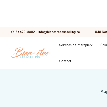
(613) 670-6602
-
info@bienetrecounselling.ca
848 Not
Services de thérapie
Équ
S
Contact
App