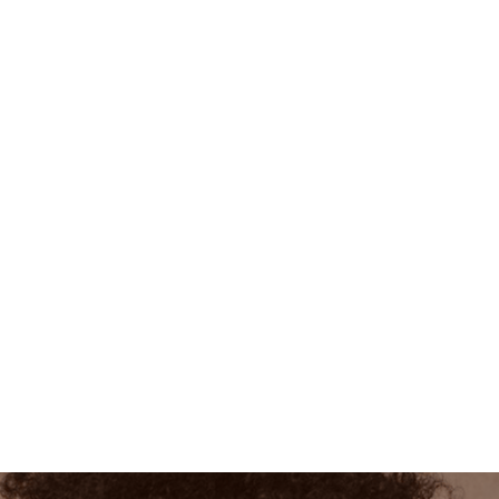
ers le
er dans votre
d’experts et des
s dès aujourd’hui.