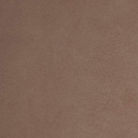
Psychothérapie en personne à Rockland pour Individu
Enfants et Adolescents. Au service de Clarence-Roc
Bourget, Cumberland, Wendover, Plantagenet, Alfred,
Hawkesburyet virtuellement à travers l'Ontario.
Réservez maintenant
Chez Bien-être Counselling, nous reconnaissons que not
Anishinaabe. Nous honorons la présence continue des pe
valorise l’inclusivité et la sensibilisation culturell