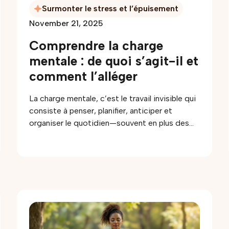
Surmonter le stress et l’épuisement
November 21, 2025
Comprendre la charge
mentale : de quoi s’agit-il et
comment l’alléger
La charge mentale, c’est le travail invisible qui
consiste à penser, planifier, anticiper et
organiser le quotidien—souvent en plus des
tâches elles-mêmes. Cet article explique
comment elle peut contribuer au stress, aux
difficultés de sommeil, au ressentiment dans
le couple et à l’épuisement, puis propose des
stratégies concrètes pour l’alléger : la
nommer, la rendre visible (inventaire), partager
la responsabilité plutôt que seulement les
tâches, mettre en place des systèmes