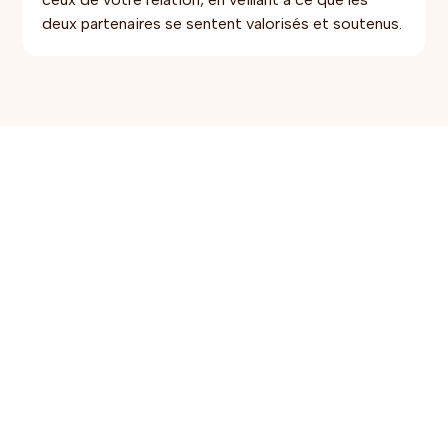
deux partenaires se sentent valorisés et soutenus.
Faites le premier pas vers une
relation plus forte et plus saine
Votre relation est importante. Que vous traversiez des
conflits, reconstruisiez la confiance ou vous prépariez à
un avenir ensemble, nous sommes là pour vous
accompagner. Contactez-nous dès aujourd’hui pour
réserver une séance et commencer à créer la connexion
et le partenariat que vous méritez tous les deux.