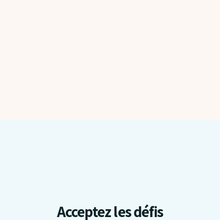
Renforcer l’intimité
Préparer votre mariage ou
votre vie en commun
Acceptez les défis